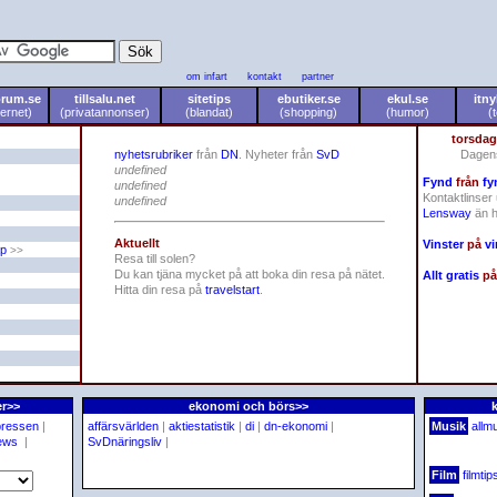
om infart
kontakt
partner
orum.se
tillsalu.net
sitetips
ebutiker.se
ekul.se
itny
ternet)
(privatannonser)
(blandat)
(shopping)
(humor)
(
torsdag
nyhetsrubriker
från
DN
. Nyheter från
SvD
Dagen
undefined
Fynd
från
fy
undefined
Kontaktlinser 
undefined
Lensway
än h
Aktuellt
Vinster
på
vi
ap
>>
Resa till solen?
Du kan tjäna mycket på att boka din resa på nätet.
Allt gratis
p
Hitta din resa på
travelstart
.
er>>
ekonomi och börs>>
pressen
|
affärsvärlden
|
aktiestatistik
|
di
|
dn-ekonomi
|
Musik
allm
ews
|
SvDnäringsliv
|
Film
filmtip