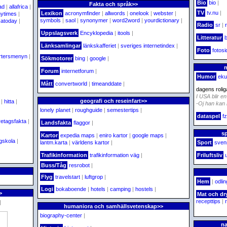
Bio
bio
|
Fakta och språk>>
ad
|
allafrica
|
TV
tv.nu
|
Lexikon
acronymfinder
|
allwords
|
onelook
|
webster
|
nytimes
|
symbols
|
saol
|
synonymer
|
word2word
|
yourdictionary
|
satoday
|
Radio
sr
|
Uppslagsverk
Encyklopedia
|
itools
|
Litteratur
b
Länksamlingar
länkskafferiet
|
sveriges internetindex
|
Foto
fotos
rtersmenyn
|
Sökmotorer
bing
|
google
|
Forum
internetforum
|
Humor
eku
Mått
convertworld
|
timeanddate
|
dagens roliga
I USA blir e
geografi och reseinfart>>
|
hitta
|
-Oj han kan 
lonely planet
|
roughguide
|
semestertips
|
dataspel
fz
retagsfakta
|
Landsfakta
flaggor
|
sp
Kartor
expedia maps
|
eniro kartor
|
google maps
|
gskola
|
lantm.karta
|
världens kartor
|
Sport
svens
Trafikinformation
trafikinformation väg
|
Friluftsliv
Buss/Tåg
resrobot
|
Flyg
travelstart
|
luftgrop
|
Hem
|
odli
Logi
bokaboende
|
hotels
|
camping
|
hostels
|
>
Mat och dr
recepttips
|
|
humaniora och samhällsvetenskap>>
biography-center
|
na