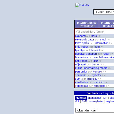
internettips.se
internetf
(nyhetsbrev)
(prata in
Välj underinfart: (ämne)
ekonomi
börs
och
>>
elektronik
dator
mobil
och
>>
fakta
språk
information
och
>>
fritid
hobby
hem
och
>>
fynd
tips
handel
och
>>
geografi
transport
resor
och
>>
humaniora
samhällskunsk
och
natur
miljö
djur
och
>>
nöje
spel
humor
och
>>
kultur
underhållning
media
>>
personligt
kontakt
och
>>
samhälle
nyheter
och
>>
sport
friluftsliv
och
>>
vård
hälsa
medicin
och
>>
vetenskap
forskning
och
>>
Samhälle och nyhet
Nyheter
aftonbladet
|
DN
|
ex
GP
|
SvD
|
svt-nyheter
|
wighn