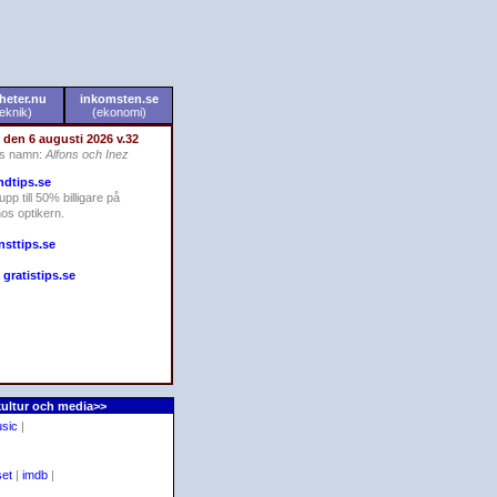
heter.nu
inkomsten.se
teknik)
(ekonomi)
 den 6 augusti 2026 v.32
s namn:
Alfons och Inez
ndtips.se
upp till 50% billigare på
os optikern.
nsttips.se
å
gratistips.se
kultur och media>>
usic
|
set
|
imdb
|