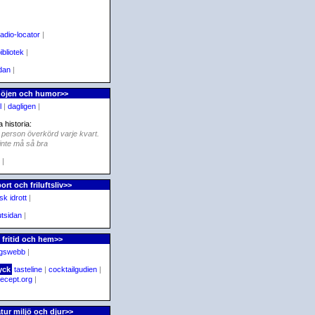
radio-locator
|
ibliotek
|
idan
|
nöjen och humor>>
l
|
dagligen
|
 historia:
n person överkörd varje kvart.
inte må så bra
|
ort och friluftsliv>>
k idrott
|
utsidan
|
fritid och hem>>
ngswebb
|
yck
tasteline
|
cocktailgudien
|
recept.org
|
tur miljö och djur>>